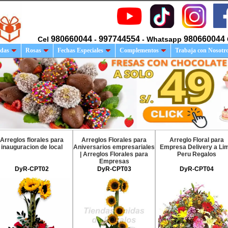
980660044
997744554
980660044
Cel
-
- Whatsapp
das
Rosas
Fechas Especiales
Complementos
Trabaja con Nosotr
Arreglos florales para
Arreglos Florales para
Arreglo Floral para
inauguracion de local
Aniversarios empresariales
Empresa Delivery a Li
| Arreglos Florales para
Peru Regalos
Empresas
DyR-CPT02
DyR-CPT03
DyR-CPT04