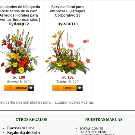
esultados de búsqueda
Servicio floral para
Resultados de la Web
empresas | Arreglos
Arreglos Florales para
Corporativo 13
ventos Empresariales |
Arreg
DyR-CPT12
DyR-CPT13
S/. 180
S/. 181
(
Normal S/. 219
)
(
Normal S/. 220
)
rreglos florales son ideales para inaugurar locales y cenas
OTROS REGALOS
NUESTRAS MARCAS
Florerias en Lima
TORTAS.COM.PE
DESAYUNOS PERU
Regalos dia del Padre