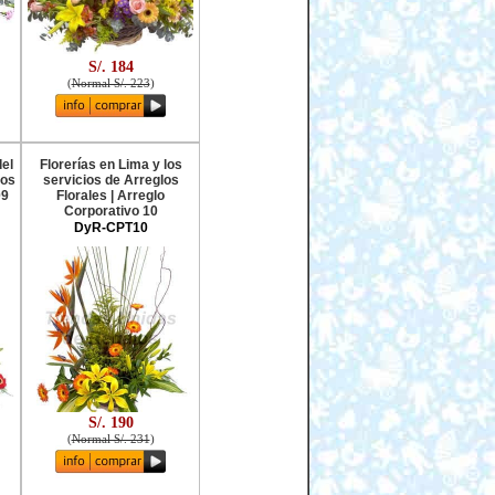
S/. 184
(
Normal S/. 223
)
del
Florerías en Lima y los
los
servicios de Arreglos
09
Florales | Arreglo
Corporativo 10
DyR-CPT10
S/. 190
(
Normal S/. 231
)