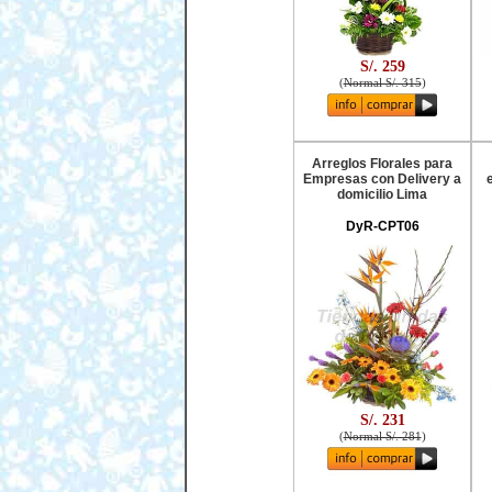
S/. 259
(
Normal S/. 315
)
Arreglos Florales para
Empresas con Delivery a
domicilio Lima
DyR-CPT06
S/. 231
(
Normal S/. 281
)