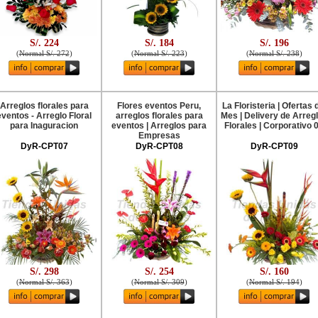
S/. 224
S/. 184
S/. 196
(
Normal S/. 272
)
(
Normal S/. 223
)
(
Normal S/. 238
)
Arreglos florales para
Flores eventos Peru,
La Floristeria | Ofertas 
eventos - Arreglo Floral
arreglos florales para
Mes | Delivery de Arreg
para Inaguracion
eventos | Arreglos para
Florales | Corporativo 
Empresas
DyR-CPT07
DyR-CPT08
DyR-CPT09
S/. 298
S/. 254
S/. 160
(
Normal S/. 363
)
(
Normal S/. 309
)
(
Normal S/. 194
)