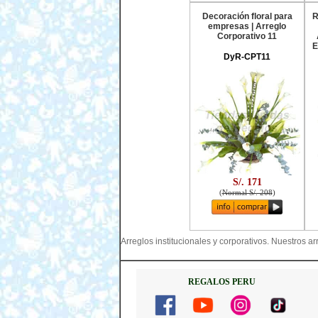
Decoración floral para
R
empresas | Arreglo
Corporativo 11
E
DyR-CPT11
S/. 171
(
Normal S/. 208
)
Arreglos institucionales y corporativos. Nuestros a
REGALOS PERU