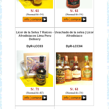
S/. 61
S/. 61
(
Normal S/. 74
)
(
Normal S/. 74
)
Licor de la Selva 7 Raices -
Uvachado de la selva | Licor
Afrodisiacos Lima Peru
Afrodisiaco
Delivery
DyR-LCC03
DyR-LCC04
S/. 71
S/. 61
(
Normal S/. 87
)
(
Normal S/. 74
)