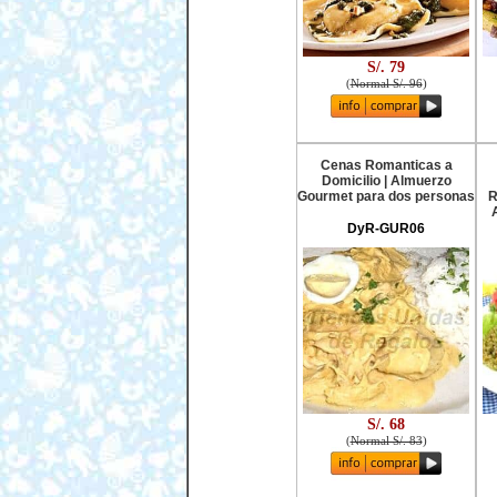
S/. 79
(
Normal S/. 96
)
Cenas Romanticas a
Domicilio | Almuerzo
Gourmet para dos personas
R
DyR-GUR06
S/. 68
(
Normal S/. 83
)