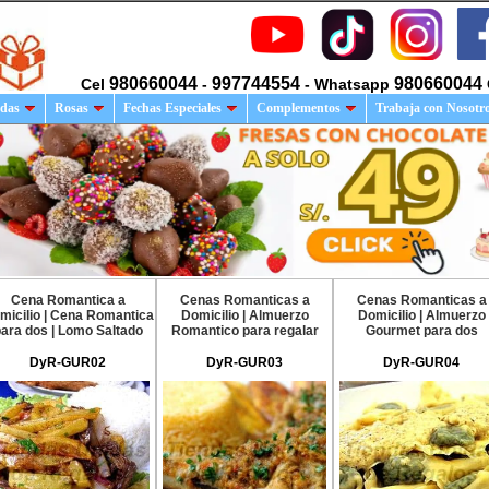
980660044
997744554
980660044
Cel
-
- Whatsapp
das
Rosas
Fechas Especiales
Complementos
Trabaja con Nosotr
Cena Romantica a
Cenas Romanticas a
Cenas Romanticas a
micilio | Cena Romantica
Domicilio | Almuerzo
Domicilio | Almuerzo
ara dos | Lomo Saltado
Romantico para regalar
Gourmet para dos
DyR-GUR02
DyR-GUR03
DyR-GUR04