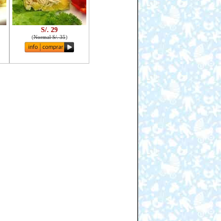
S/. 29
(
Normal S/. 35
)