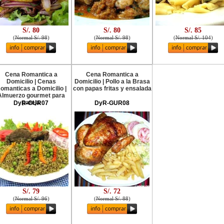
S/. 80
S/. 80
S/. 85
(
Normal S/. 98
)
(
Normal S/. 98
)
(
Normal S/. 104
)
Cena Romantica a
Cena Romantica a
Domicilio | Cenas
Domicilio | Pollo a la Brasa
omanticas a Domicilio |
con papas fritas y ensalada
Almuerzo gourmet para
pareja
DyR-GUR07
DyR-GUR08
S/. 79
S/. 72
(
Normal S/. 96
)
(
Normal S/. 88
)