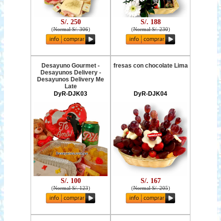
S/. 250
S/. 188
(
Normal S/. 306
)
(
Normal S/. 230
)
Desayuno Gourmet -
fresas con chocolate Lima
Desayunos Delivery -
Desayunos Delivery Me
Late
DyR-DJK03
DyR-DJK04
S/. 100
S/. 167
(
Normal S/. 123
)
(
Normal S/. 205
)