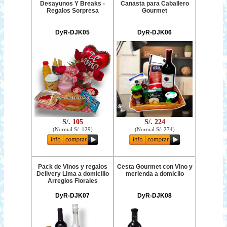
Desayunos Y Breaks -
Canasta para Caballero
Regalos Sorpresa
Gourmet
DyR-DJK05
DyR-DJK06
S/. 105
S/. 224
(
Normal S/. 129
)
(
Normal S/. 274
)
Pack de Vinos y regalos
Cesta Gourmet con Vino y
Delivery Lima a domicilio
merienda a domiciio
Arreglos Florales
DyR-DJK07
DyR-DJK08