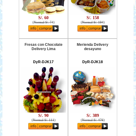
S/. 60
S/. 158
(
Normal S/. 74
)
(
Normal S/. 194
)
Fresas con Chocolate
Merienda Delivery
Delivery Lima
desayuno
DyR-DJK17
DyR-DJK18
S/. 90
S/. 389
(
Normal S/. 111
)
(
Normal S/. 476
)