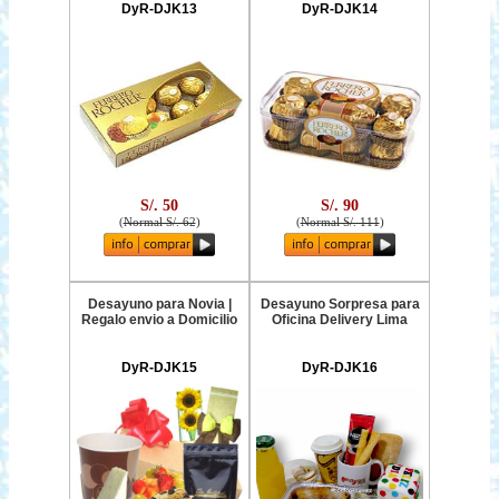
DyR-DJK13
DyR-DJK14
S/. 50
S/. 90
(
Normal S/. 62
)
(
Normal S/. 111
)
Desayuno para Novia |
Desayuno Sorpresa para
Regalo envio a Domicilio
Oficina Delivery Lima
DyR-DJK15
DyR-DJK16