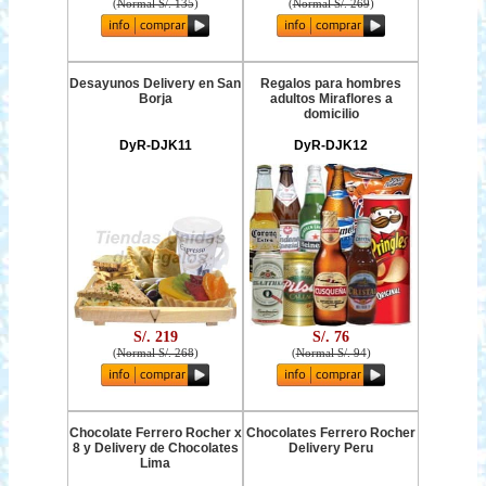
(
Normal S/. 135
)
(
Normal S/. 269
)
Desayunos Delivery en San
Regalos para hombres
Borja
adultos Miraflores a
domicilio
DyR-DJK11
DyR-DJK12
S/. 219
S/. 76
(
Normal S/. 268
)
(
Normal S/. 94
)
Chocolate Ferrero Rocher x
Chocolates Ferrero Rocher
8 y Delivery de Chocolates
Delivery Peru
Lima