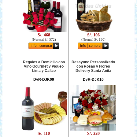
S/. 468
S/. 106
(
Normal S/. 572
)
(
Normal S/. 130
)
Regalos a Domicilio con
Desayuno Personalizado
Vino Gourmet y Piqueo
con Rosas y Flores
Lima y Callao
Delivery Santa Anita
DyR-DJK09
DyR-DJK10
S/. 110
S/. 220