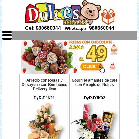
Cel: 980660044
980660044
- Whatsapp:
Arreglo con Rosas y
Gourmet amantes de cafe
Desayuno con Bombones
con Arreglo de Rosas
Delivery lima
DyR-DJK01
DyR-DJK02