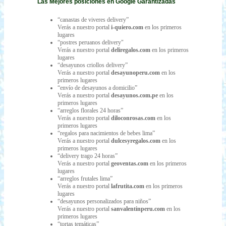
Las Mejores posiciones en Google Garantizadas
“canastas de viveres delivery”
Verás a nuestro portal
i-quiero.com
en los primeros
lugares
“postres peruanos delivery"
Verás a nuestro portal
deliregalos.com
en los primeros
lugares
“desayunos criollos delivery”
Verás a nuestro portal
desayunoperu.com
en los
primeros lugares
“envío de desayunos a domicilio”
Verás a nuestro portal
desayunos.com.pe
en los
primeros lugares
“arreglos florales 24 horas”
Verás a nuestro portal
diloconrosas.com
en los
primeros lugares
“regalos para nacimientos de bebes lima”
Verás a nuestro portal
dulcesyregalos.com
en los
primeros lugares
“delivery trago 24 horas”
Verás a nuestro portal
geoventas.com
en los primeros
lugares
“arreglos frutales lima”
Verás a nuestro portal
lafrutita.com
en los primeros
lugares
“desayunos personalizados para niños”
Verás a nuestro portal
sanvalentinperu.com
en los
primeros lugares
“tortas temáticas”