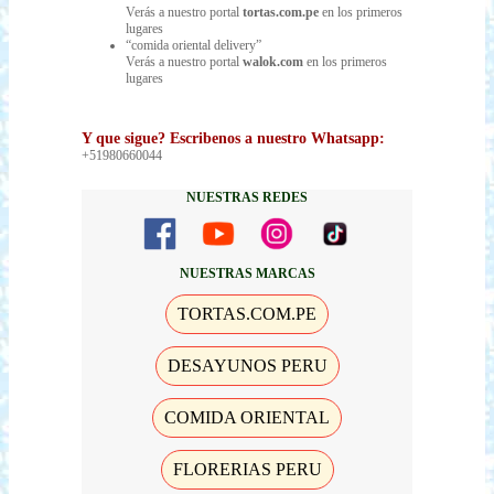
Verás a nuestro portal
tortas.com.pe
en los primeros
lugares
“comida oriental delivery”
Verás a nuestro portal
walok.com
en los primeros
lugares
Y que sigue?
Escribenos a nuestro Whatsapp:
+51980660044
NUESTRAS REDES
NUESTRAS MARCAS
TORTAS.COM.PE
DESAYUNOS PERU
COMIDA ORIENTAL
FLORERIAS PERU