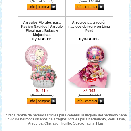
(
Normal S/. 123
)
(
Normal S/. 86
)
Arreglos Florales para
Arreglos para recién
Recién Nacidos | Arreglo
nacidos delivery en Lima
Floral para Bebes y
Perú
Mujercitas
DyR-BBD11
DyR-BBD12
S/. 110
S/. 103
(
Normal S/. 135
)
(
Normal S/. 127
)
Entrega rapida de hermosas flores para celebrar la llegada del hermoso bebe.
Envio de hermoos diseños de arreglos florales para nacimiento, Peru, Lima,
Arequipa, Chiclayo, Trujillo, Cusco, Tacna, Hua