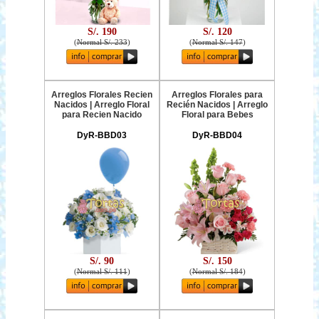
S/. 190
S/. 120
(
Normal S/. 233
)
(
Normal S/. 147
)
Arreglos Florales Recien
Arreglos Florales para
Nacidos | Arreglo Floral
Recién Nacidos | Arreglo
para Recien Nacido
Floral para Bebes
DyR-BBD03
DyR-BBD04
S/. 90
S/. 150
(
Normal S/. 111
)
(
Normal S/. 184
)