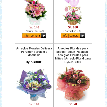
S/. 140
S/. 100
(
Normal S/. 172
)
(
Normal S/. 123
)
Arreglos Florales Delivery
Arreglos Florales para
Peru con servicio a
bebes Recien -Nacidos |
domicilio
Arreglos Florales para
Niñas | Arreglo Floral para
Ni
DyR-BBD09
DyR-BBD10
S/. 100
S/. 70