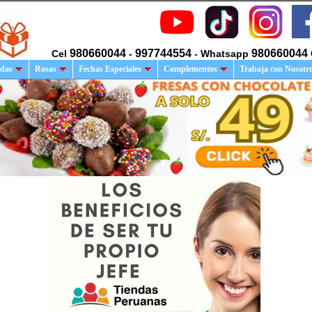
980660044
997744554
980660044
Cel
-
- Whatsapp
das
Rosas
Fechas Especiales
Complementos
Trabaja con Nosotr