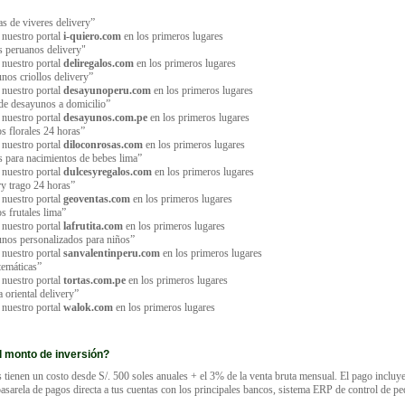
as de viveres delivery”
 nuestro portal
i-quiero.com
en los primeros lugares
s peruanos delivery"
 nuestro portal
deliregalos.com
en los primeros lugares
nos criollos delivery”
 nuestro portal
desayunoperu.com
en los primeros lugares
de desayunos a domicilio”
 nuestro portal
desayunos.com.pe
en los primeros lugares
os florales 24 horas”
 nuestro portal
diloconrosas.com
en los primeros lugares
s para nacimientos de bebes lima”
 nuestro portal
dulcesyregalos.com
en los primeros lugares
ry trago 24 horas”
 nuestro portal
geoventas.com
en los primeros lugares
os frutales lima”
 nuestro portal
lafrutita.com
en los primeros lugares
nos personalizados para niños”
 nuestro portal
sanvalentinperu.com
en los primeros lugares
 temáticas”
 nuestro portal
tortas.com.pe
en los primeros lugares
 oriental delivery”
 nuestro portal
walok.com
en los primeros lugares
l monto de inversión?
tienen un costo desde S/. 500 soles anuales + el 3% de la venta bruta mensual. El pago incluy
asarela de pagos directa a tus cuentas con los principales bancos, sistema ERP de control de p