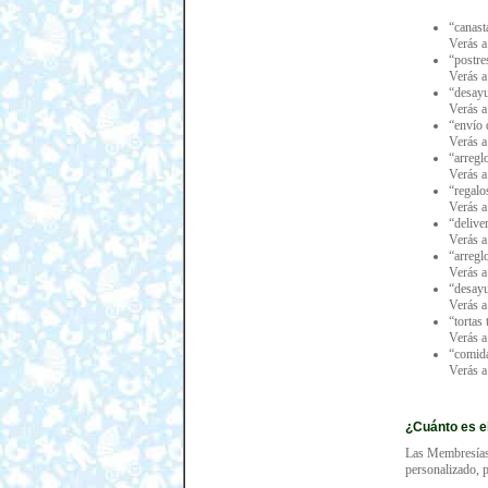
“canast
Verás a
“postre
Verás a
“desayu
Verás a
“envío 
Verás a
“arregl
Verás a
“regalo
Verás a
“delive
Verás a
“arregl
Verás a
“desayu
Verás a
“tortas
Verás a
“comida
Verás a
¿Cuánto es e
Las Membresías 
personalizado, p