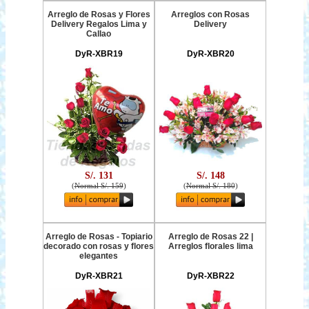
Arreglo de Rosas y Flores
Arreglos con Rosas
Delivery Regalos Lima y
Delivery
Callao
DyR-XBR19
DyR-XBR20
S/. 131
S/. 148
(
Normal S/. 159
)
(
Normal S/. 180
)
Arreglo de Rosas - Topiario
Arreglo de Rosas 22 |
decorado con rosas y flores
Arreglos florales lima
elegantes
DyR-XBR21
DyR-XBR22