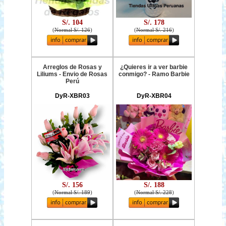
S/. 104
S/. 178
(
Normal S/. 126
)
(
Normal S/. 216
)
Arreglos de Rosas y
¿Quieres ir a ver barbie
Liliums - Envio de Rosas
conmigo? - Ramo Barbie
Perú
DyR-XBR03
DyR-XBR04
S/. 156
S/. 188
(
Normal S/. 189
)
(
Normal S/. 228
)