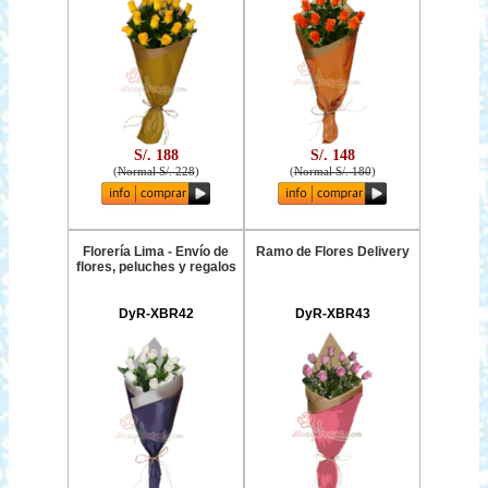
S/. 188
S/. 148
(
Normal S/. 228
)
(
Normal S/. 180
)
Florería Lima - Envío de
Ramo de Flores Delivery
flores, peluches y regalos
DyR-XBR42
DyR-XBR43