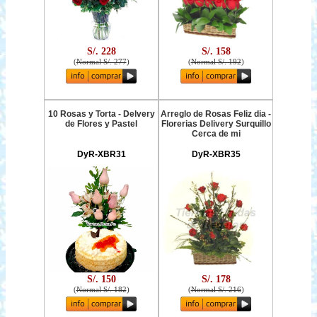
S/. 228
S/. 158
(
Normal S/. 277
)
(
Normal S/. 192
)
10 Rosas y Torta - Delvery
Arreglo de Rosas Feliz dia -
de Flores y Pastel
Florerias Delivery Surquillo
Cerca de mi
DyR-XBR31
DyR-XBR35
S/. 150
S/. 178
(
Normal S/. 182
)
(
Normal S/. 216
)