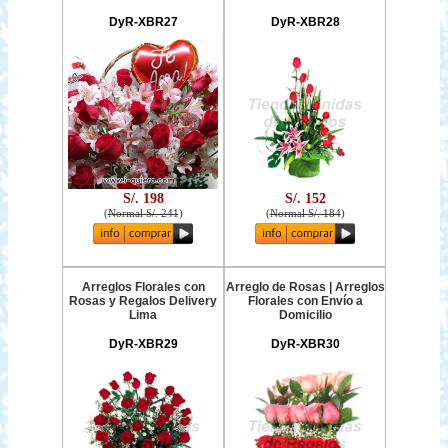
DyR-XBR27
DyR-XBR28
S/. 198
S/. 152
(
Normal S/. 241
)
(
Normal S/. 184
)
Arreglos Florales con
Arreglo de Rosas | Arreglos
Rosas y Regalos Delivery
Florales con Envío a
Lima
Domicilio
DyR-XBR29
DyR-XBR30