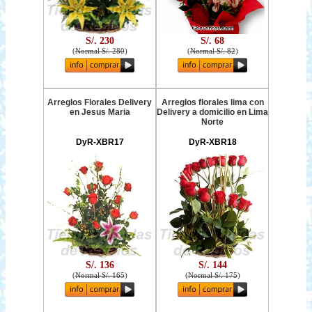
S/. 230
S/. 68
(
Normal S/. 280
)
(
Normal S/. 82
)
Arreglos Florales Delivery
Arreglos florales lima con
en Jesus Maria
Delivery a domicilio en Lima
Norte
DyR-XBR17
DyR-XBR18
S/. 136
S/. 144
(
Normal S/. 165
)
(
Normal S/. 175
)