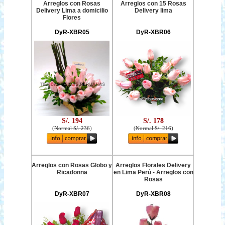
Arreglos con Rosas
Arreglos con 15 Rosas
Delivery Lima a domicilio
Delivery lima
Flores
DyR-XBR05
DyR-XBR06
S/. 194
S/. 178
(
Normal S/. 236
)
(
Normal S/. 216
)
Arreglos con Rosas Globo y
Arreglos Florales Delivery
Ricadonna
en Lima Perú - Arreglos con
Rosas
DyR-XBR07
DyR-XBR08