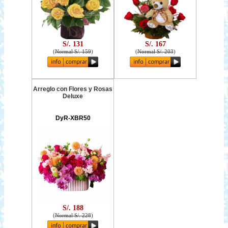
S/. 131
S/. 167
(
Normal S/. 159
)
(
Normal S/. 203
)
Arreglo con Flores y Rosas
Deluxe
DyR-XBR50
S/. 188
(
Normal S/. 228
)