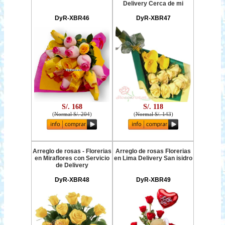
Delivery Cerca de mi
DyR-XBR46
DyR-XBR47
S/. 168
S/. 118
(
Normal S/. 204
)
(
Normal S/. 143
)
Arreglo de rosas - Florerias
Arreglo de rosas Florerias
en Miraflores con Servicio
en Lima Delivery San isidro
de Delivery
DyR-XBR48
DyR-XBR49