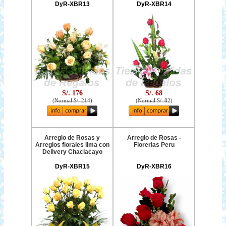
DyR-XBR13
DyR-XBR14
S/. 176
S/. 68
(
Normal S/. 214
)
(
Normal S/. 82
)
Arreglo de Rosas y
Arreglo de Rosas -
Arreglos florales lima con
Florerias Peru
Delivery Chaclacayo
DyR-XBR15
DyR-XBR16