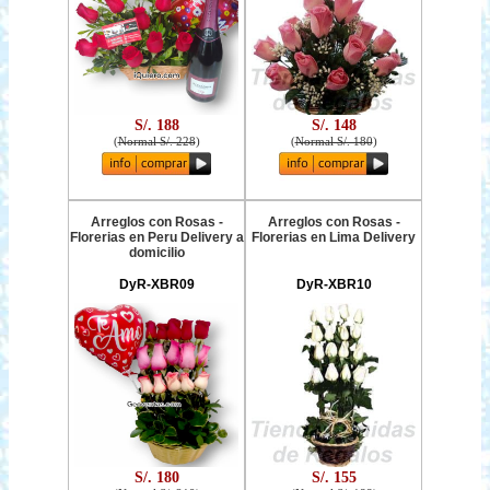
S/. 188
S/. 148
(
Normal S/. 228
)
(
Normal S/. 180
)
Arreglos con Rosas -
Arreglos con Rosas -
Florerias en Peru Delivery a
Florerias en Lima Delivery
domicilio
DyR-XBR09
DyR-XBR10
S/. 180
S/. 155