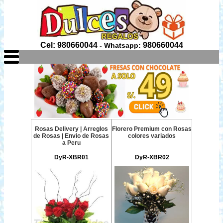
Cel: 980660044
980660044
- Whatsapp:
Rosas Delivery | Arreglos
Florero Premium con Rosas
de Rosas | Envio de Rosas
colores variados
a Peru
DyR-XBR01
DyR-XBR02