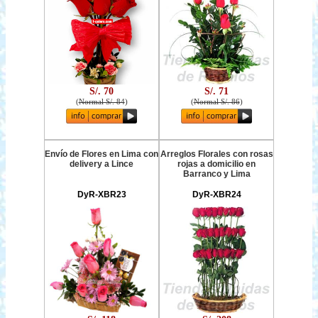
S/. 70
S/. 71
(
Normal S/. 84
)
(
Normal S/. 86
)
Envío de Flores en Lima con
Arreglos Florales con rosas
delivery a Lince
rojas a domicilio en
Barranco y Lima
DyR-XBR23
DyR-XBR24