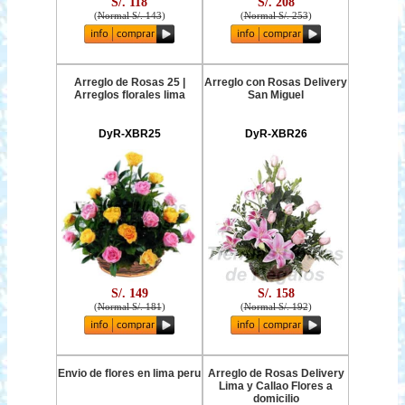
S/. 118
S/. 208
(
Normal S/. 143
)
(
Normal S/. 253
)
Arreglo de Rosas 25 |
Arreglo con Rosas Delivery
Arreglos florales lima
San Miguel
DyR-XBR25
DyR-XBR26
S/. 149
S/. 158
(
Normal S/. 181
)
(
Normal S/. 192
)
Envio de flores en lima peru
Arreglo de Rosas Delivery
Lima y Callao Flores a
domicilio