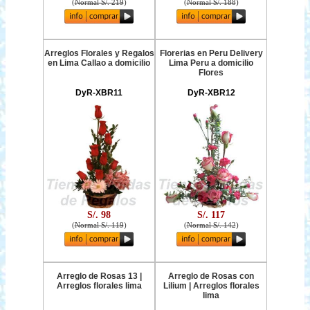
(
Normal S/. 219
)
(
Normal S/. 188
)
Arreglos Florales y Regalos
Florerias en Peru Delivery
en Lima Callao a domicilio
Lima Peru a domicilio
Flores
DyR-XBR11
DyR-XBR12
S/. 98
S/. 117
(
Normal S/. 119
)
(
Normal S/. 142
)
Arreglo de Rosas 13 |
Arreglo de Rosas con
Arreglos florales lima
Lilium | Arreglos florales
lima