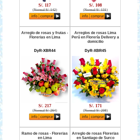
S/. 117
S/. 108
(
Normal S/. 142
)
(
Normal S/. 131
)
Arreglo de rosas y frutas -
Arreglos de rosas Lima
Florerias en Lima
Perú en Florería Delivery a
domicilio
DyR-XBR44
DyR-XBR45
S/. 217
S/. 171
(
Normal S/. 264
)
(
Normal S/. 208
)
Ramo de rosas - Florerias
Arreglo de rosas Florerias
en Lima
en Santiago de Surco