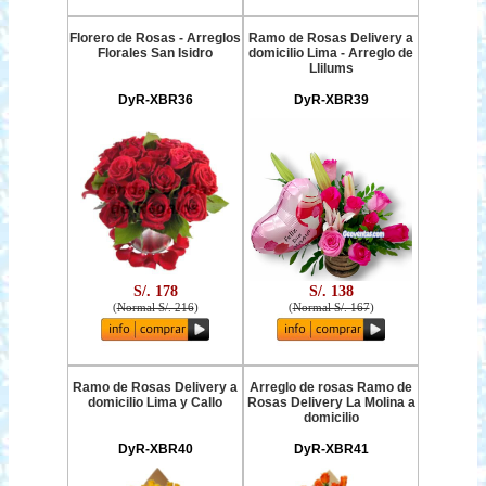
Florero de Rosas - Arreglos
Ramo de Rosas Delivery a
Florales San Isidro
domicilio Lima - Arreglo de
Llilums
DyR-XBR36
DyR-XBR39
S/. 178
S/. 138
(
Normal S/. 216
)
(
Normal S/. 167
)
Ramo de Rosas Delivery a
Arreglo de rosas Ramo de
domicilio Lima y Callo
Rosas Delivery La Molina a
domicilio
DyR-XBR40
DyR-XBR41