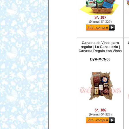
S/. 187
(
Normal S/. 229
)
Canasta de Vinos para
regalar | La Canasteria |
Canasta Regalo con Vinos
DyR-MCN06
S/. 186
(
Normal S/. 228
)