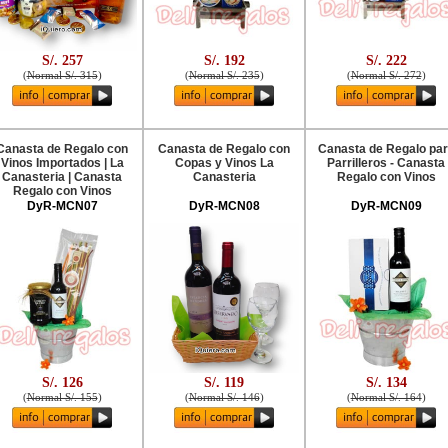
S/. 257
S/. 192
S/. 222
(
Normal S/. 315
)
(
Normal S/. 235
)
(
Normal S/. 272
)
Canasta de Regalo con
Canasta de Regalo con
Canasta de Regalo pa
Vinos Importados | La
Copas y Vinos La
Parrilleros - Canasta
Canasteria | Canasta
Canasteria
Regalo con Vinos
Regalo con Vinos
DyR-MCN07
DyR-MCN08
DyR-MCN09
S/. 126
S/. 119
S/. 134
(
Normal S/. 155
)
(
Normal S/. 146
)
(
Normal S/. 164
)