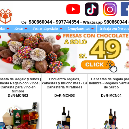
980660044
997744554
980660044
Cel
-
- Whatsapp
das
Rosas
Fechas Especiales
Complementos
Trabaja con Nosotr
nasta de Regalo y Vinos |
Encuentra regalos,
Canastas de regalo pa
nasta Regalo con Vinos |
canastas y mucho mas - La
hombre - Regalos Santi
Canasta para vino en
Canasteria Miraflores
de Surco
Mimbre
DyR-MCN02
DyR-MCN03
DyR-MCN04