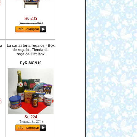
S/. 235
(
Normal S/. 288
)
ra
La canasteria regalos - Box
de regalo - Tienda de
regalos Gift Box
DyR-MCN10
S/. 224
(
Normal S/. 274
)