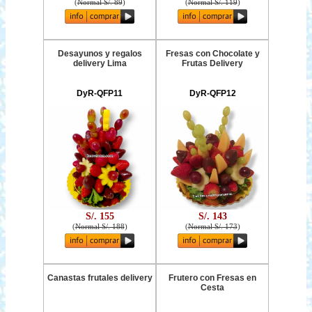
(
Normal S/. 89
)
(
Normal S/. 119
)
Desayunos y regalos
Fresas con Chocolate y
delivery Lima
Frutas Delivery
DyR-QFP11
DyR-QFP12
S/. 155
S/. 143
(
Normal S/. 188
)
(
Normal S/. 173
)
Canastas frutales delivery
Frutero con Fresas en
Cesta