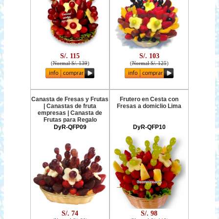
S/. 115
S/. 103
(
Normal S/. 139
)
(
Normal S/. 125
)
Canasta de Fresas y Frutas
Frutero en Cesta con
| Canastas de fruta
Fresas a domiclio Lima
empresas | Canasta de
Frutas para Regalo
DyR-QFP09
DyR-QFP10
S/. 74
S/. 98