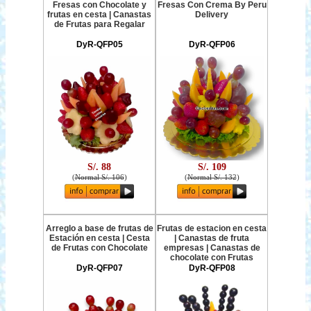
Fresas con Chocolate y
Fresas Con Crema By Peru
frutas en cesta | Canastas
Delivery
de Frutas para Regalar
DyR-QFP05
DyR-QFP06
S/. 88
S/. 109
(
Normal S/. 106
)
(
Normal S/. 132
)
Arreglo a base de frutas de
Frutas de estacion en cesta
Estación en cesta | Cesta
| Canastas de fruta
de Frutas con Chocolate
empresas | Canastas de
chocolate con Frutas
DyR-QFP07
DyR-QFP08