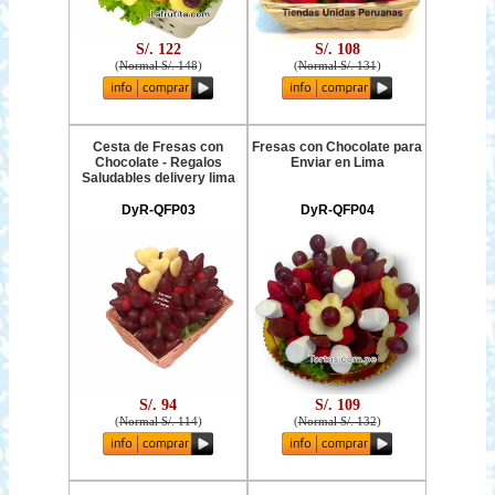
S/. 122
S/. 108
(
Normal S/. 148
)
(
Normal S/. 131
)
Cesta de Fresas con
Fresas con Chocolate para
Chocolate - Regalos
Enviar en Lima
Saludables delivery lima
DyR-QFP03
DyR-QFP04
S/. 94
S/. 109
(
Normal S/. 114
)
(
Normal S/. 132
)