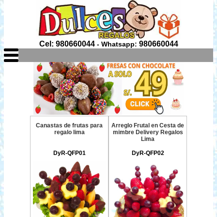
Cel: 980660044
980660044
- Whatsapp:
Canastas de frutas para
Arreglo Frutal en Cesta de
regalo lima
mimbre Delivery Regalos
Lima
DyR-QFP01
DyR-QFP02