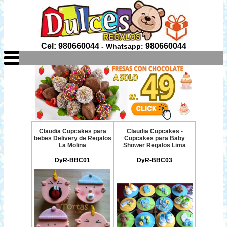
Cel: 980660044
980660044
- Whatsapp:
Claudia Cupcakes para
Claudia Cupcakes -
bebes Delivery de Regalos
Cupcakes para Baby
La Molina
Shower Regalos Lima
DyR-BBC01
DyR-BBC03