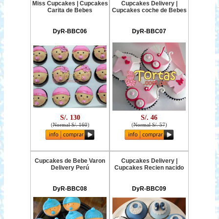
Miss Cupcakes | Cupcakes
Cupcakes Delivery |
Carita de Bebes
Cupcakes coche de Bebes
DyR-BBC06
DyR-BBC07
S/. 130
S/. 46
(
Normal S/. 160
)
(
Normal S/. 57
)
Cupcakes de Bebe Varon
Cupcakes Delivery |
Delivery Perú
Cupcakes Recien nacido
DyR-BBC08
DyR-BBC09