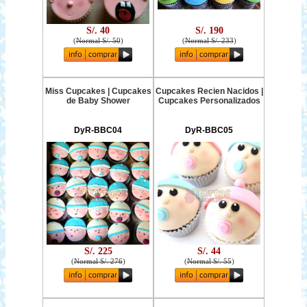
S/. 40
S/. 190
(
Normal S/. 50
)
(
Normal S/. 233
)
Miss Cupcakes | Cupcakes
Cupcakes Recien Nacidos |
de Baby Shower
Cupcakes Personalizados
DyR-BBC04
DyR-BBC05
S/. 225
S/. 44
(
Normal S/. 276
)
(
Normal S/. 55
)