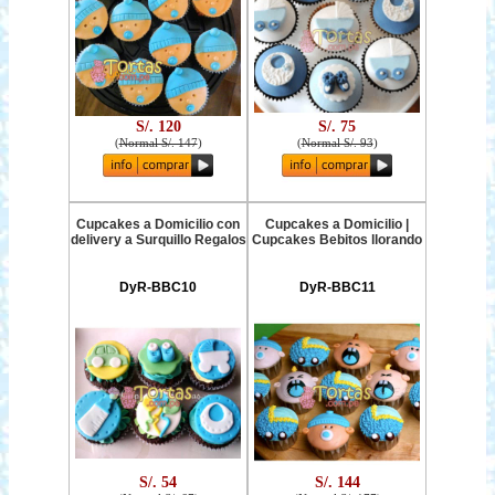
S/. 120
S/. 75
(
Normal S/. 147
)
(
Normal S/. 93
)
Cupcakes a Domicilio con
Cupcakes a Domicilio |
delivery a Surquillo Regalos
Cupcakes Bebitos llorando
DyR-BBC10
DyR-BBC11
S/. 54
S/. 144