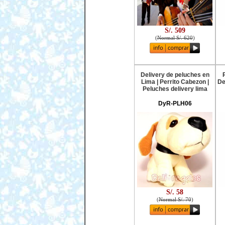
S/. 509
(
Normal S/. 620
)
Delivery de peluches en
Lima | Perrito Cabezon |
De
Peluches delivery lima
DyR-PLH06
S/. 58
(
Normal S/. 70
)