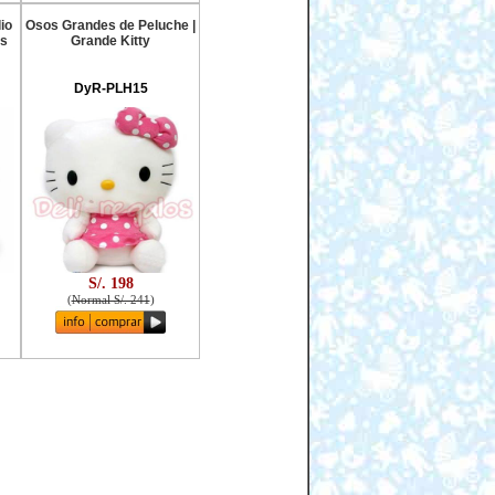
io
Osos Grandes de Peluche |
os
Grande Kitty
DyR-PLH15
S/. 198
(
Normal S/. 241
)