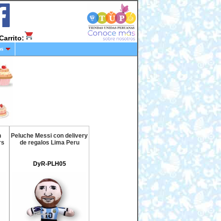
Carrito:
os
n
Peluche Messi con delivery
rs
de regalos Lima Peru
DyR-PLH05