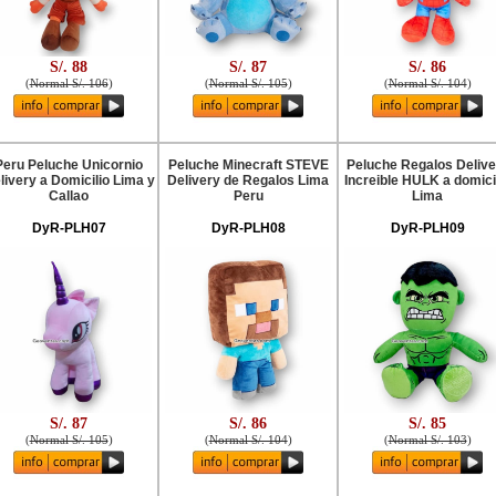
S/. 88
S/. 87
S/. 86
(
Normal S/. 106
)
(
Normal S/. 105
)
(
Normal S/. 104
)
Peru Peluche Unicornio
Peluche Minecraft STEVE
Peluche Regalos Delive
livery a Domicilio Lima y
Delivery de Regalos Lima
Increible HULK a domici
Callao
Peru
Lima
DyR-PLH07
DyR-PLH08
DyR-PLH09
S/. 87
S/. 86
S/. 85
(
Normal S/. 105
)
(
Normal S/. 104
)
(
Normal S/. 103
)