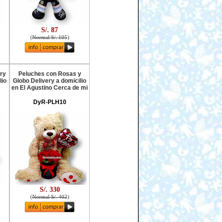
S/. 87
(
Normal S/. 105
)
ry
Peluches con Rosas y
lio
Globo Delivery a domicilio
en El Agustino Cerca de mi
DyR-PLH10
S/. 330
(
Normal S/. 402
)