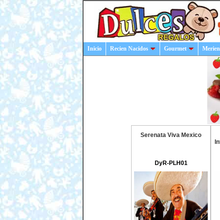
Inicio
Recien Nacidos
Gourmet
Merien
Serenata Viva Mexico
I
DyR-PLH01