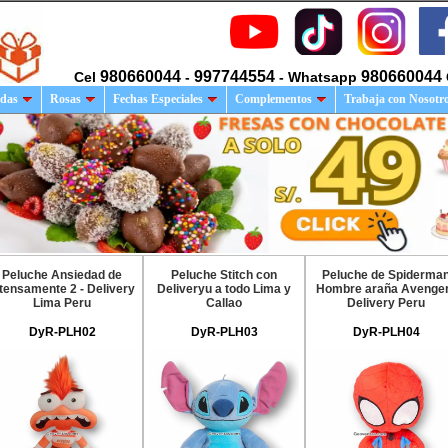
980660044
997744554
980660044
Cel
-
- Whatsapp
das
Rosas
Fechas Especiales
Complementos
Trabaja con Nosotr
Peluche Ansiedad de
Peluche Stitch con
Peluche de Spiderma
ntensamente 2 - Delivery
Deliveryu a todo Lima y
Hombre araña Avenge
Lima Peru
Callao
Delivery Peru
DyR-PLH02
DyR-PLH03
DyR-PLH04