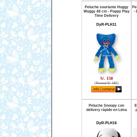
Peluche souriante Huggy
Pe
Wuggy 48 cm - Poppy Play
-
Time Delivery
DyR-PLH11
S/. 150
(
Normal S/. 182
)
Peluche Snoopy con
E
delivery rápido en Lima
DyR-PLH16