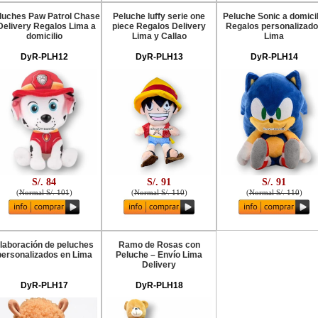
luches Paw Patrol Chase
Peluche luffy serie one
Peluche Sonic a domicil
 Delivery Regalos Lima a
piece Regalos Delivery
Regalos personalizad
domicilio
Lima y Callao
Lima
DyR-PLH12
DyR-PLH13
DyR-PLH14
S/. 84
S/. 91
S/. 91
(
Normal S/. 101
)
(
Normal S/. 110
)
(
Normal S/. 110
)
laboración de peluches
Ramo de Rosas con
personalizados en Lima
Peluche – Envío Lima
Delivery
DyR-PLH17
DyR-PLH18