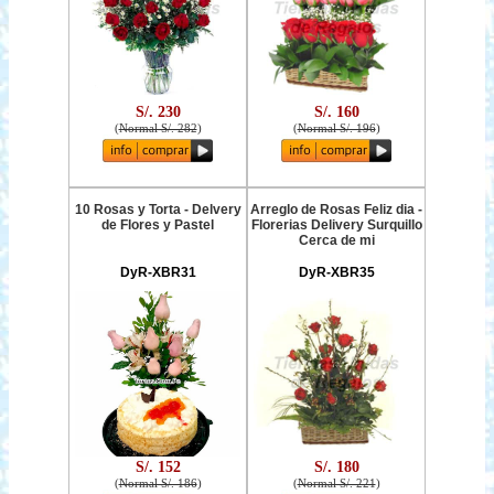
S/. 230
S/. 160
(
Normal S/. 282
)
(
Normal S/. 196
)
10 Rosas y Torta - Delvery
Arreglo de Rosas Feliz dia -
de Flores y Pastel
Florerias Delivery Surquillo
Cerca de mi
DyR-XBR31
DyR-XBR35
S/. 152
S/. 180
(
Normal S/. 186
)
(
Normal S/. 221
)