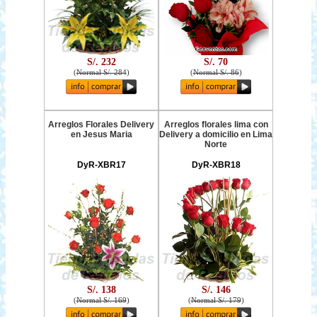
S/. 232
S/. 70
(
Normal S/. 284
)
(
Normal S/. 86
)
Arreglos Florales Delivery
Arreglos florales lima con
en Jesus Maria
Delivery a domicilio en Lima
Norte
DyR-XBR17
DyR-XBR18
S/. 138
S/. 146
(
Normal S/. 169
)
(
Normal S/. 179
)