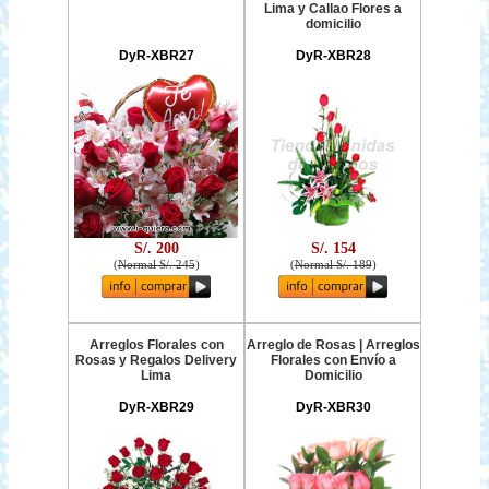
Lima y Callao Flores a
domicilio
DyR-XBR27
DyR-XBR28
S/. 200
S/. 154
(
Normal S/. 245
)
(
Normal S/. 189
)
Arreglos Florales con
Arreglo de Rosas | Arreglos
Rosas y Regalos Delivery
Florales con Envío a
Lima
Domicilio
DyR-XBR29
DyR-XBR30