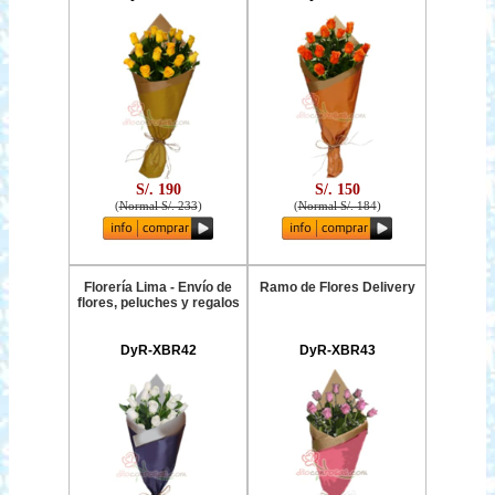
S/. 190
S/. 150
(
Normal S/. 233
)
(
Normal S/. 184
)
Florería Lima - Envío de
Ramo de Flores Delivery
flores, peluches y regalos
DyR-XBR42
DyR-XBR43