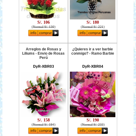
S/. 106
S/. 180
(
Normal S/. 130
)
(
Normal S/. 221
)
Arreglos de Rosas y
¿Quieres ir a ver barbie
Liliums - Envio de Rosas
conmigo? - Ramo Barbie
Perú
DyR-XBR03
DyR-XBR04
S/. 158
S/. 190
(
Normal S/. 194
)
(
Normal S/. 233
)