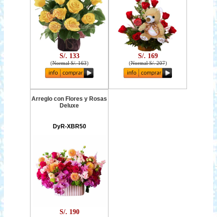
S/. 133
S/. 169
(
Normal S/. 163
)
(
Normal S/. 207
)
Arreglo con Flores y Rosas
Deluxe
DyR-XBR50
S/. 190