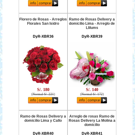
Florero de Rosas - Arreglos
Ramo de Rosas Delivery a
Florales San Isidro
domicilio Lima - Arreglo de
Llilums
DyR-XBR36
DyR-XBR39
S/. 180
S/. 140
(
Normal S/. 221
)
(
Normal S/. 172
)
Ramo de Rosas Delivery a
Arreglo de rosas Ramo de
domicilio Lima y Callo
Rosas Delivery La Molina a
domicilio
DyR-XBR40
DyR-XBR41