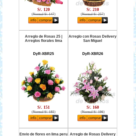
S/. 120
S/. 210
(
Normal S/. 147
)
(
Normal S/. 257
)
Arreglo de Rosas 25 |
Arreglo con Rosas Delivery
Arreglos florales lima
San Miguel
DyR-XBR25
DyR-XBR26
S/. 151
S/. 160
(
Normal S/. 185
)
(
Normal S/. 196
)
Envio de flores en lima peru
Arreglo de Rosas Delivery