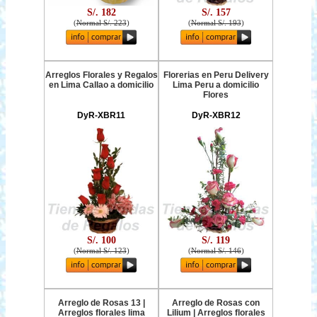
S/. 182
S/. 157
(
Normal S/. 223
)
(
Normal S/. 193
)
Arreglos Florales y Regalos
Florerias en Peru Delivery
en Lima Callao a domicilio
Lima Peru a domicilio
Flores
DyR-XBR11
DyR-XBR12
S/. 100
S/. 119
(
Normal S/. 123
)
(
Normal S/. 146
)
Arreglo de Rosas 13 |
Arreglo de Rosas con
Arreglos florales lima
Lilium | Arreglos florales