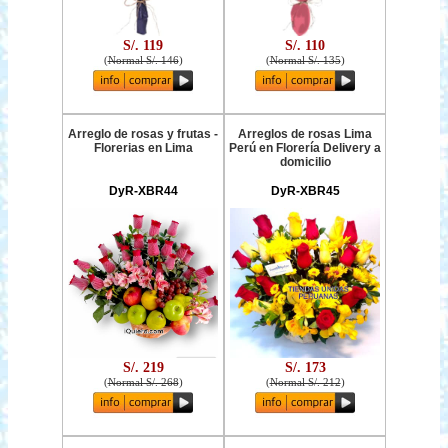
S/. 119
S/. 110
(
Normal S/. 146
)
(
Normal S/. 135
)
Arreglo de rosas y frutas -
Arreglos de rosas Lima
Florerias en Lima
Perú en Florería Delivery a
domicilio
DyR-XBR44
DyR-XBR45
S/. 219
S/. 173
(
Normal S/. 268
)
(
Normal S/. 212
)