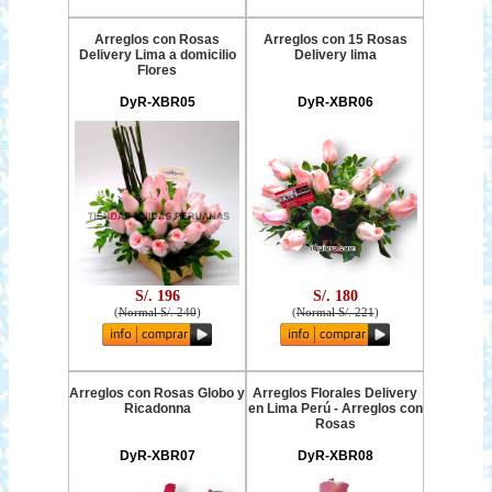
Arreglos con Rosas
Arreglos con 15 Rosas
Delivery Lima a domicilio
Delivery lima
Flores
DyR-XBR05
DyR-XBR06
S/. 196
S/. 180
(
Normal S/. 240
)
(
Normal S/. 221
)
Arreglos con Rosas Globo y
Arreglos Florales Delivery
Ricadonna
en Lima Perú - Arreglos con
Rosas
DyR-XBR07
DyR-XBR08