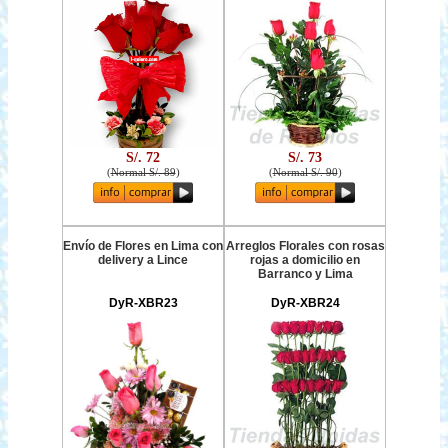
S/. 72
S/. 73
(
Normal S/. 89
)
(
Normal S/. 90
)
Envío de Flores en Lima con
Arreglos Florales con rosas
delivery a Lince
rojas a domicilio en
Barranco y Lima
DyR-XBR23
DyR-XBR24