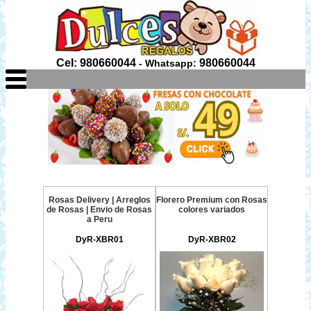
Cel: 980660044
980660044
- Whatsapp:
Rosas Delivery | Arreglos
Florero Premium con Rosas
de Rosas | Envio de Rosas
colores variados
a Peru
DyR-XBR01
DyR-XBR02