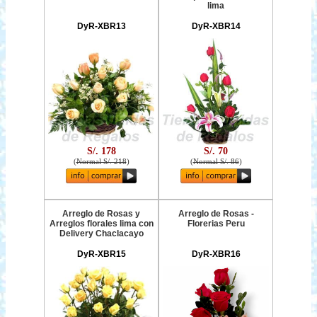
lima
DyR-XBR13
DyR-XBR14
S/. 178
S/. 70
(
Normal S/. 218
)
(
Normal S/. 86
)
Arreglo de Rosas y
Arreglo de Rosas -
Arreglos florales lima con
Florerias Peru
Delivery Chaclacayo
DyR-XBR15
DyR-XBR16