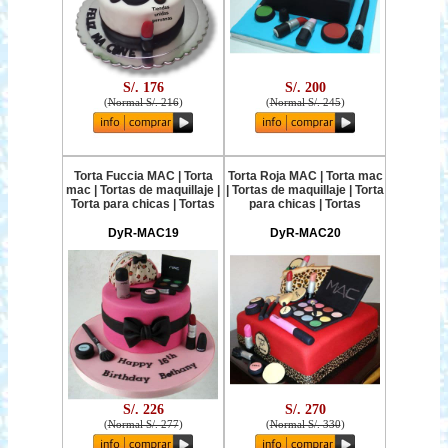
S/. 176
S/. 200
(
Normal S/. 216
)
(
Normal S/. 245
)
Torta Fuccia MAC | Torta
Torta Roja MAC | Torta mac
mac | Tortas de maquillaje |
| Tortas de maquillaje | Torta
Torta para chicas | Tortas
para chicas | Tortas
DyR-MAC19
DyR-MAC20
S/. 226
S/. 270
(
Normal S/. 277
)
(
Normal S/. 330
)