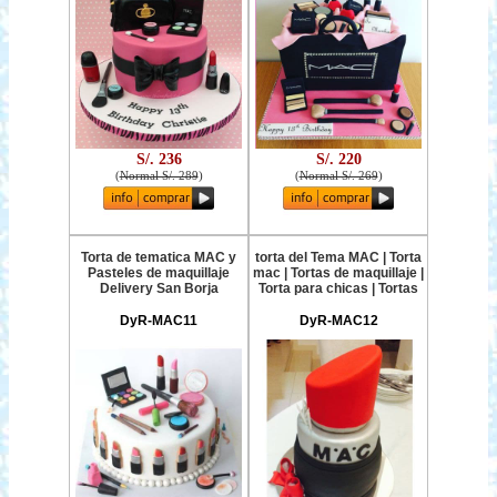
S/. 236
S/. 220
(
Normal S/. 289
)
(
Normal S/. 269
)
Torta de tematica MAC y
torta del Tema MAC | Torta
Pasteles de maquillaje
mac | Tortas de maquillaje |
Delivery San Borja
Torta para chicas | Tortas
DyR-MAC11
DyR-MAC12