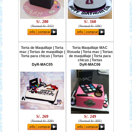
S/. 280
S/. 160
(
Normal S/. 343
)
(
Normal S/. 196
)
Torta de Maquillaje | Torta
Torta Maquillaje MAC
mac | Tortas de maquillaje |
Rosada | Torta mac | Tortas
Torta para chicas | Tortas
de maquillaje | Torta para
chicas | Tortas
DyR-MAC05
DyR-MAC06
S/. 269
S/. 249
(
Normal S/. 329
)
(
Normal S/. 305
)