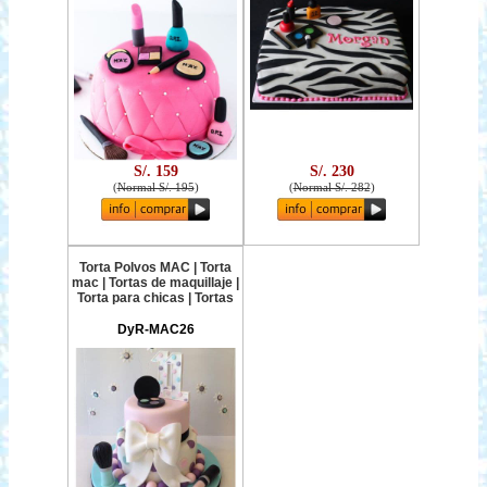
S/. 159
S/. 230
(
Normal S/. 195
)
(
Normal S/. 282
)
Torta Polvos MAC | Torta
mac | Tortas de maquillaje |
Torta para chicas | Tortas
DyR-MAC26