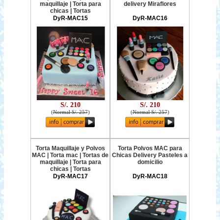
maquillaje | Torta para
delivery Miraflores
chicas | Tortas
DyR-MAC15
DyR-MAC16
S/. 210
S/. 210
(
Normal S/. 257
)
(
Normal S/. 257
)
Torta Maquillaje y Polvos
Torta Polvos MAC para
MAC | Torta mac | Tortas de
Chicas Delivery Pasteles a
maquillaje | Torta para
domicilio
chicas | Tortas
DyR-MAC17
DyR-MAC18