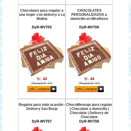
Chocolates para regalar a
CHOCOLATES
una mujer con delivery a La
PERSONALIZADOS a
Molina
domicilio en Miraflores
DyR-MVT05
DyR-MVT06
S/. 44
S/. 44
(
Normal S/. 54
)
(
Normal S/. 54
)
Regalos para toda ocasión -
ChocoMensaje para regalar
Delivery San Borja
| Chocolate a domicilio |
Chocolate | Delivery de
Chocolate
DyR-MVT07
DyR-MVT08