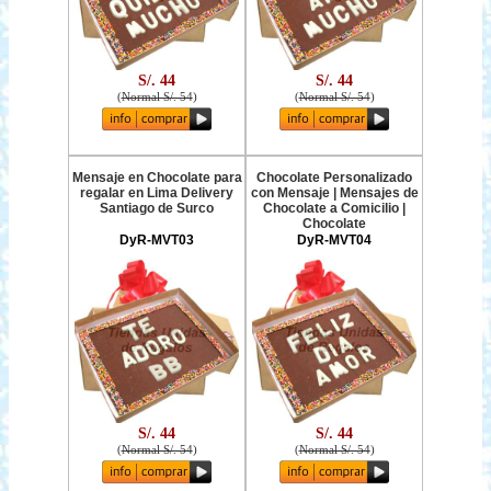
S/. 44
S/. 44
(
Normal S/. 54
)
(
Normal S/. 54
)
Mensaje en Chocolate para
Chocolate Personalizado
regalar en Lima Delivery
con Mensaje | Mensajes de
Santiago de Surco
Chocolate a Comicilio |
Chocolate
DyR-MVT03
DyR-MVT04
S/. 44
S/. 44
(
Normal S/. 54
)
(
Normal S/. 54
)