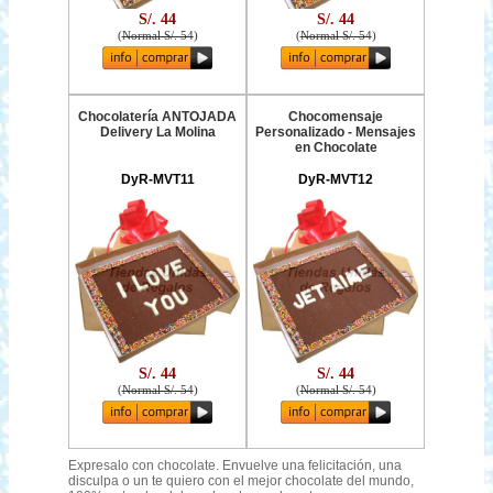
S/. 44
S/. 44
(
Normal S/. 54
)
(
Normal S/. 54
)
Chocolatería ANTOJADA
Chocomensaje
Delivery La Molina
Personalizado - Mensajes
en Chocolate
DyR-MVT11
DyR-MVT12
S/. 44
S/. 44
(
Normal S/. 54
)
(
Normal S/. 54
)
Expresalo con chocolate. Envuelve una felicitación, una
disculpa o un te quiero con el mejor chocolate del mundo,