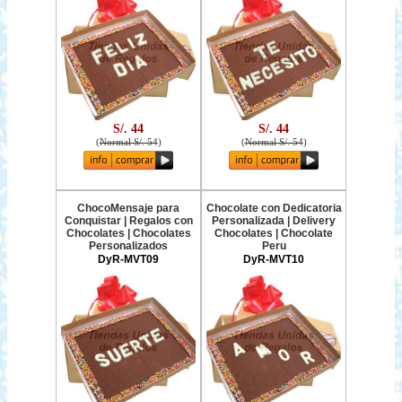
S/. 44
S/. 44
(
Normal S/. 54
)
(
Normal S/. 54
)
ChocoMensaje para
Chocolate con Dedicatoria
Conquistar | Regalos con
Personalizada | Delivery
Chocolates | Chocolates
Chocolates | Chocolate
Personalizados
Peru
DyR-MVT09
DyR-MVT10