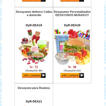
Desayunos delivery Callao
Desayunos Personalizados
a domicilio
DESAYUNOS MUNAKUY
DyR-DEA19
DyR-DEA20
S/. 72
S/. 50
(
Normal S/. 89
)
(
Normal S/. 62
)
Desayuno para Realeza
DyR-DEA21