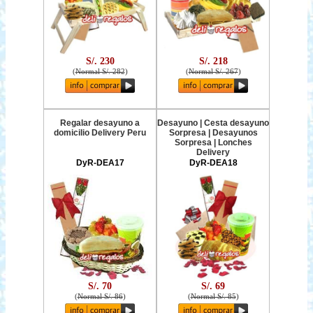
S/. 230
S/. 218
(
Normal S/. 282
)
(
Normal S/. 267
)
Regalar desayuno a
Desayuno | Cesta desayuno
domicilio Delivery Peru
Sorpresa | Desayunos
Sorpresa | Lonches
Delivery
DyR-DEA17
DyR-DEA18
S/. 70
S/. 69
(
Normal S/. 86
)
(
Normal S/. 85
)