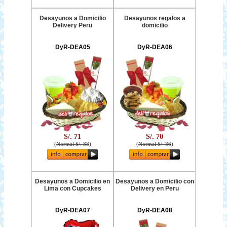
Desayunos a Domicilio
Desayunos regalos a
Delivery Peru
domicilio
DyR-DEA05
DyR-DEA06
S/. 71
S/. 70
(
Normal S/. 88
)
(
Normal S/. 86
)
Desayunos a Domicilio en
Desayunos a Domicilio con
Lima con Cupcakes
Delivery en Peru
DyR-DEA07
DyR-DEA08