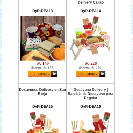
Delivery Callao
DyR-DEA13
DyR-DEA14
S/. 140
S/. 228
(
Normal S/. 172
)
(
Normal S/. 279
)
Desayunos Delivery en San
Desayuno Delivery |
Borja
Bandeja de Desayuno para
Regalar
DyR-DEA15
DyR-DEA16