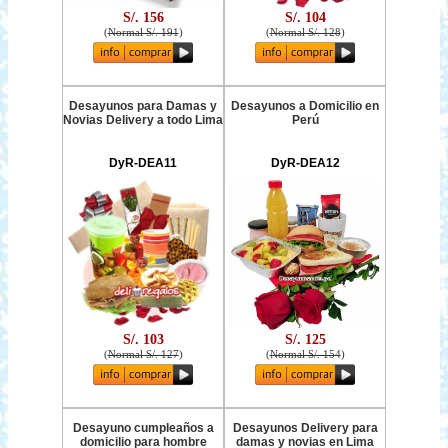
S/. 156
S/. 104
(
Normal S/. 191
)
(
Normal S/. 128
)
Desayunos para Damas y
Desayunos a Domicilio en
Novias Delivery a todo Lima
Perú
DyR-DEA11
DyR-DEA12
S/. 103
S/. 125
(
Normal S/. 127
)
(
Normal S/. 154
)
Desayuno cumpleaños a
Desayunos Delivery para
domicilio para hombre
damas y novias en Lima