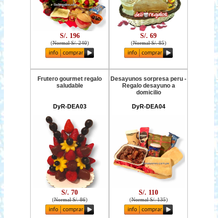
S/. 196
S/. 69
(
Normal S/. 240
)
(
Normal S/. 85
)
Frutero gourmet regalo
Desayunos sorpresa peru -
saludable
Regalo desayuno a
domicilio
DyR-DEA03
DyR-DEA04
S/. 70
S/. 110
(
Normal S/. 86
)
(
Normal S/. 135
)