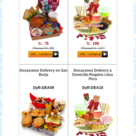
S/. 78
S/. 100
(
Normal S/. 96
)
(
Normal S/. 123
)
Desayunos Delivery en San
Desayunos Delivery a
Borja
Domicilio Regalos Lima
Peru
DyR-DEA09
DyR-DEA10